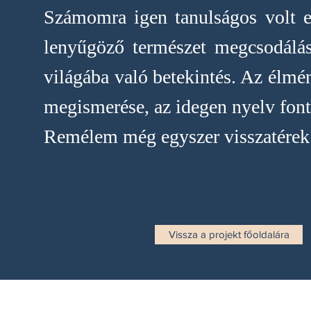
Számomra igen tanulságos volt e
lenyűgöző természet megcsodálás
világába való betekintés. Az élmé
megismerése, az idegen nyelv font
Remélem még egyszer visszatérek e
Vissza a projekt főoldalára