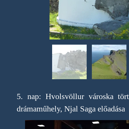
5. nap: Hvolsvöllur városka tör
drámaműhely, Njal Saga előadása