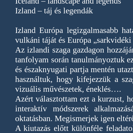
Iceland – landscape and legends
Izland – táj és legendák
Izland Európa legizgalmasabb hatá
vulkáni táját és Európa „sarkvidéki 
Az izlandi szaga gazdagon hozzájá
tanfolyam során tanulmányoztuk eze
és északnyugati partja mentén utazt
használtuk, hogy kifejezzük a sz
vizuális művészetek, éneklés….
Azért választottam ezt a kurzust, h
interaktív módszerek alkalmazás
oktatásban. Megismerjek igen eltérő
A kiutazás előtt különféle feladato