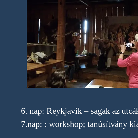
6. nap: Reykjavik – sagak az utcá
7.nap: : workshop; tanúsítvány kia