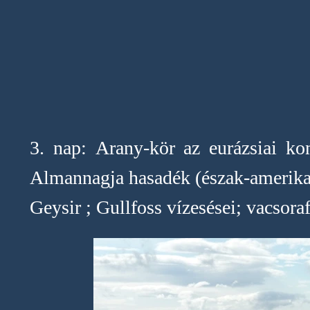
3. nap: Arany-kör az eurázsiai ko
Almannagja hasadék (észak-amerikai 
Geysir ; Gullfoss vízesései; vacsora