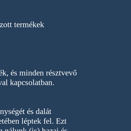
zott termékek
ék, és minden résztvevő
ával kapcsolatban.
nységét és dalát
tében léptek fel. Ezt
n nálunk (is) hazai és