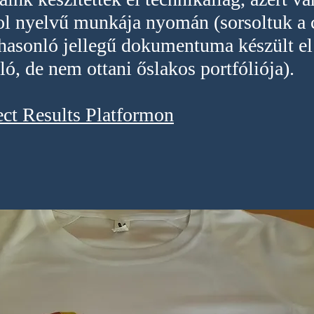
ol nyelvű munkája nyomán (sorsoltuk a c
 hasonló jellegű dokumentuma k
észült e
ó, de nem ottani őslakos portfóliója).
ect Results Platformon