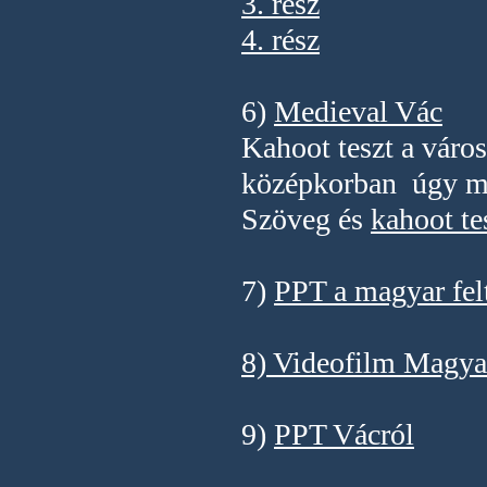
3. rész
4. rész
6)
Medieval Vác
Kahoot teszt a váro
középkorban úgy műk
Szöveg és
kahoot te
7)
PPT a magyar felt
8) Videofilm Magyar
9)
PPT V
ácról