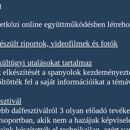
a
etközi online együttműködésben létreho
észült riportok, videofilmek és fotók
ültügyi utalásokat tartalmaz
 elkészítését a spanyolok kezdeményezt
öltötték fel a saját információikat a tém
sztivál
ebb dalfesztiválról 3 olyan előadó tevéke
soportban, akik nem a hazájuk képvisele
aink készítették el technikailag, azért va