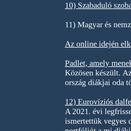
10) Szabaduló szob
11
) Magyar és nemz
Az online idején elk
Padlet, amely menek
Közösen készült.
Az
ország diákjai oda t
12) Eurovíziós dalfe
A 2021. évi legfriss
ismertettük vegyes c
portfóliót a mi diákj