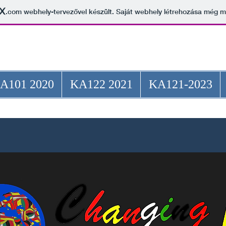
.com
webhely-tervezővel készült. Saját webhely létrehozása még 
ium Erasmus+ pályázatai
A101 2020
KA122 2021
KA121-2023