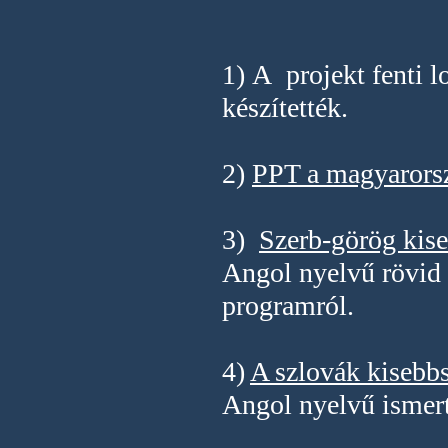
1)
A projekt fenti 
készítették.
2)
PPT a magyarorsz
3)
Szerb-görög kis
Angol nyelvű rövid 
programról.
4)
A szlovák kisebb
Angol nyelvű ismert