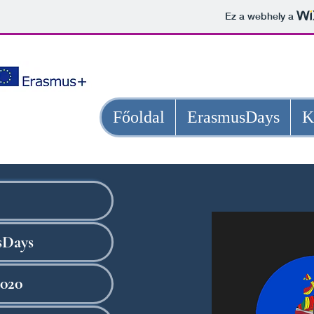
Ez a webhely a
A Váci Madách Imre Gimnáz
Főoldal
ErasmusDays
K
sDays
020