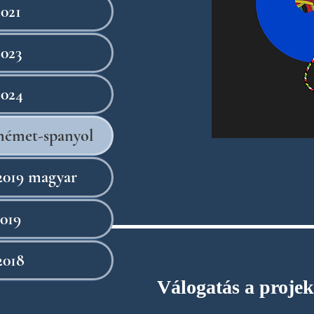
021
023
2024
német-spanyol
2019 magyar
019
2018
Válogatás a projek