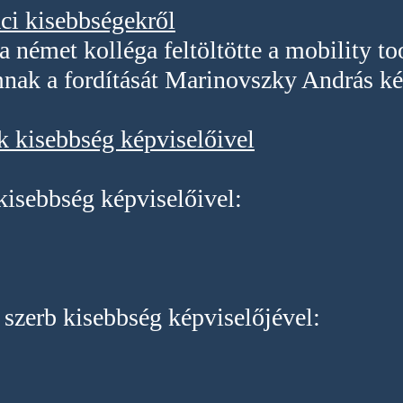
ci kisebbségekről
a német kolléga feltöltötte a mobility t
k a fordítását Marinovszky András kész
k
kisebbség képviselőivel
kisebbség képviselőivel:
 szerb kisebbség képviselőjével: