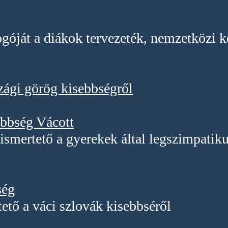
logóját a diákok tervezeték, nemzetközi
ági görög kisebbségről
ebbség Vácott
ismertető a gyerekek által legszimpatiku
ség
ető a váci szlovák kisebbséről