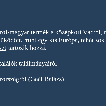
sról-magyar termék a középkori Vácról, m
ödött, mint egy kis Európa, tehát sok 
szt
tartozik hozzá.
alálók találmányairól
országról (Gaál Balázs)